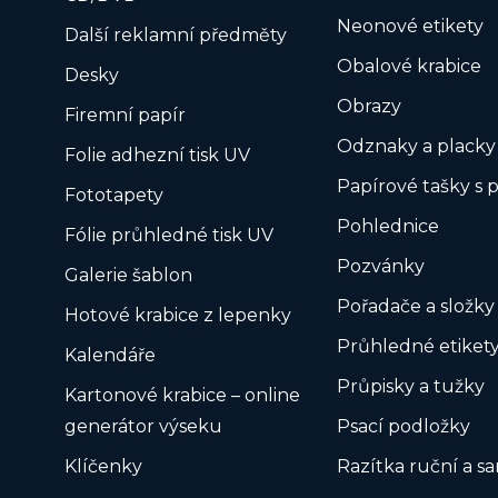
Neonové etikety
Další reklamní předměty
Obalové krabice
Desky
Obrazy
Firemní papír
Odznaky a placky
Folie adhezní tisk UV
Papírové tašky s 
Fototapety
Pohlednice
Fólie průhledné tisk UV
Pozvánky
Galerie šablon
Pořadače a složky
Hotové krabice z lepenky
Průhledné etiket
Kalendáře
Průpisky a tužky
Kartonové krabice – online
generátor výseku
Psací podložky
Klíčenky
Razítka ruční a s