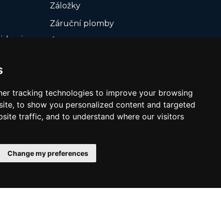
Záložky
Záruční plomby
iskopisy
Úložiště USB
Černobílý tisk
s
Řezání, Výsek podle
vašeho rozkroje
er tracking technologies to improve your browsing
ite, to show you personalized content and targeted
Šité ofsetové katalogy
site traffic, and to understand where our visitors
Change my preferences
edujte nás: