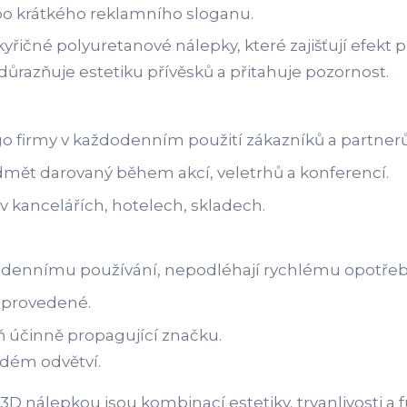
bo krátkého reklamního sloganu.
yřičné polyuretanové nálepky, které zajišťují efekt
ůrazňuje estetiku přívěsků a přitahuje pozornost.
o firmy v každodenním použití zákazníků a partnerů
dmět darovaný během akcí, veletrhů a konferencí.
 v kancelářích, hotelech, skladech.
dodennímu používání, nepodléhají rychlému opotřeb
ě provedené.
ň účinně propagující značku.
ždém odvětví.
D nálepkou jsou kombinací estetiky, trvanlivosti a fu