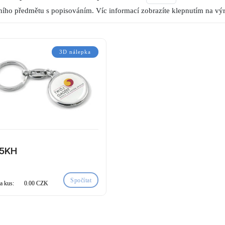
ího předmětu s popisováním. Víc informací zobrazíte klepnutím na vý
3D nálepka
75KH
Spočítat
a kus:
0.00 CZK