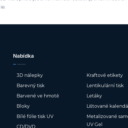
ie.
Nabídka
3D nálepky
Kraftové etikety
Barevný tisk
Lentikulární tisk
Barvené ve hmotě
Letáky
Bloky
Lištované kalendá
Bílé fólie tisk UV
Metalizované sam
UV Gel
CD/DVD