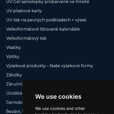
UV Gel samolepky probarvené ve hmotě
UV plastové karty
UV tisk na pevných podkladech + výsek
Velkoformátové lištované kalendáře
Velkoformátový tisk
Visačky
Vizitky
Výsekové produkty – Naše výsekové formy
Záložky
Záruční plomby
Úložiště USB
We use cookies
Černobílý tisk
We use cookies and other
Řezání, Výsek podle vašeho rozkroje