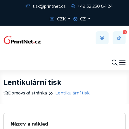
tisk@printnet.cz
+48 32 230 84 24
CZK
CZ
0
Lentikulární tisk
Domovská stránka
Lentikulární tisk
Název a náklad